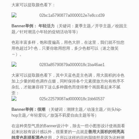
大家可以提取颜色看下：
Banner举例： 年轻活力
（关键词：夏季主题／开学主题／校园主
题／针对潮流小年轻的促销活动等等）
色彩丰富多样，饱和度偏高，用色大胆，在这里，我们就不怕您
用色超过3个色，只要你敢用想用，多少色都可以（迷之微笑
～）。
大家可以提取颜色看下，其中天蓝色是主色调，用大面积的冷色
加上少量的暗色调作点缀，同时保持各个元素摆放方向有秩序不
杂乱，才能兼容得下这么多种颜色而使得整个画面看起来不腻
歪：
Banner举例：
很潮
（关键词：潮牌主题／动漫主题／街头hip-
hop主题／年轻爱玩／放荡不羁爱自由主题等等）
在这种类型气质的Banner设计中，除去一些小图形设计使画面看
起来比较有设计感以外，很重要的一点就是
善用大面积的明亮高
纯度色彩搭配黑色
使用，之所以这样的目的我猜想是因为这种潮