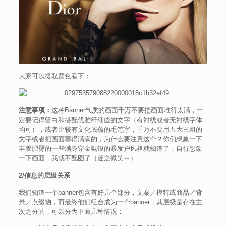
大家可以提取颜色看下：
注意事项：
这种Banner气质的画面千万不要把画面堆得太满，一
定要记得留白和搭配优雅纤细些的文字（有衬线或者无衬线字体
均可），或者比较有文化底蕴的毛笔字，千万不要用五大三粗的
文字或者把画面塞得满满的，为什么要注意这个？你们想象一下
丰腴肥臀的一些满身穿金戴银的暴发户风格就知道了，自行想象
一下画面，我就不配图了（迷之微笑～）
2/信息的层级关系
我们知道一个banner包含有好几个部分，文案／模特或商品／背
景／点缀物，而最终他们组合成为一个banner，其层级是存在主
次之分的，可以分为下面几种情况：