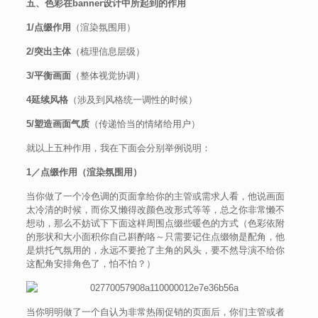
五、色彩在banner设计中所起到的作用
1/点缀作用
（渲染氛围用）
2/突出主体
（梳理信息层级）
3/平衡画面
（整体视觉协调）
4延续风格
（涉及到风格统一调性的时候）
5/塑造画面气质
（传递恰当的情绪给用户）
就以上五种作用，我在下面会分别举例说明：
1／点缀作用（渲染氛围用）
当你做了一个冷色调的页面拿给你的主管或需求人看，他说画面
太冷清的时候，而你又懒得改颜色改形式等等，总之你非常懒不
想动，那么不妨试下下面这样周围点缀些暖色的方式（色彩依附
的形状和大小面积你自己斟酌咯～只需要记住点缀物是配角，他
是烘托气氛用的，永远不要抢了主角的风头，要不然导演不给你
这配角安排角色了，怕不怕？）
当你明明做了一个自认为非常热闹促销的页面后，你们主管或者