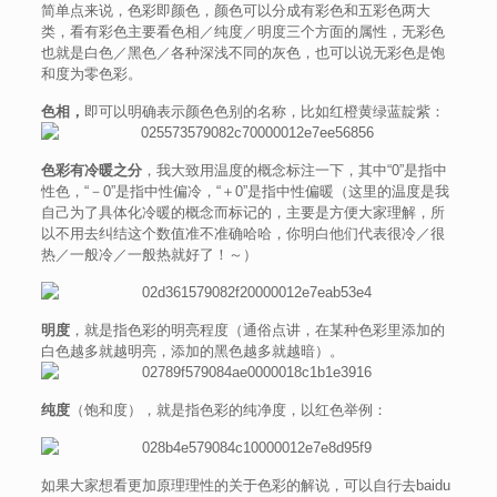
简单点来说，色彩即颜色，颜色可以分成有彩色和五彩色两大
类，看有彩色主要看色相／纯度／明度三个方面的属性，无彩色
也就是白色／黑色／各种深浅不同的灰色，也可以说无彩色是饱
和度为零色彩。
色相，
即可以明确表示颜色色别的名称，比如红橙黄绿蓝靛紫：
色彩有冷暖之分
，我大致用温度的概念标注一下，其中“0”是指中
性色，“－0”是指中性偏冷，“＋0”是指中性偏暖（这里的温度是我
自己为了具体化冷暖的概念而标记的，主要是方便大家理解，所
以不用去纠结这个数值准不准确哈哈，你明白他们代表很冷／很
热／一般冷／一般热就好了！～）
明度
，就是指色彩的明亮程度（通俗点讲，在某种色彩里添加的
白色越多就越明亮，添加的黑色越多就越暗）。
纯度
（饱和度），就是指色彩的纯净度，以红色举例：
如果大家想看更加原理理性的关于色彩的解说，可以自行去baidu