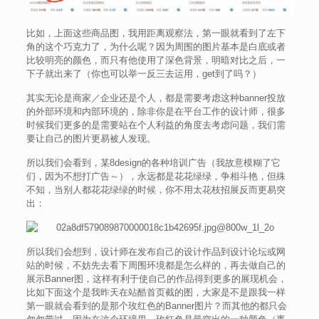
比如，上面这些商品图，我用距离观察法，第一眼就看到了左下
角的这个巧克力了，为什么呢？因为周围的图片基本是白底或者
比较明亮的颜色，而只有他使用了深色背景，明暗对比之后，一
下子就出来了（你也可以举一反三去运用，get到了吗？）
其实无论是商家／企业还是个人，都是需要考虑这种banner投放
的外部环境和内部环境的，除非你是在平台工作的设计师，很多
时候我们更多的是需要站在个人利益的角度去考虑问题，我们需
要让自己的图片更易被人发现。
所以我们会看到，某8design的各种培训广告（我故意模糊了它
们，因为不想打广告～），永远都是花花绿绿，争相斗艳，但殊
不知，当别人都花花绿绿的时候，你不用太花枝招展反而更易突
出：
所以我们会想到，设计师在发布自己的设计作品到设计论坛或网
站的时候，不妨先去看下周围环境都是怎么样的，再去做自己的
展示Banner图，这样有利于使自己的作品得到更多的展现机会，
比如下面这个是我昨天在站酷首页截的图，大家是不是跟我一样
第一眼就会看到的是那个玫红色的Banner图片？而其他的都只会