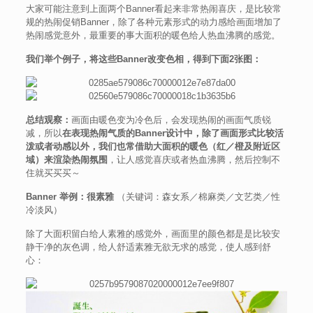
大家可能注意到上面两个Banner看起来非常热闹喜庆，是比较常
规的热闹促销Banner，除了各种元素形式的动力感给画面增加了
热闹感觉意外，最重要的事大面积的暖色给人热血沸腾的感觉。
我们举个例子，将这些Banner改变色相，得到下面2张图：
总结观察：
画面由暖色变为冷色后，会发现热闹的画面气质锐
减，所以
在表现热闹气质的Banner设计中，除了画面形式比较活
泼或者动感以外，我们也常借助大面积的暖色（红／橙及附近区
域）来渲染热闹氛围
，让人感觉喜庆或者热血沸腾，然后控制不
住就买买买～
Banner 举例：很素雅
（关键词：森女系／棉麻类／文艺类／性
冷淡风）
除了大面积留白给人素雅的感觉外，画面里的颜色都是是比较安
静干净的灰色调，给人舒适素雅无欲无求的感觉，使人感到舒
心：