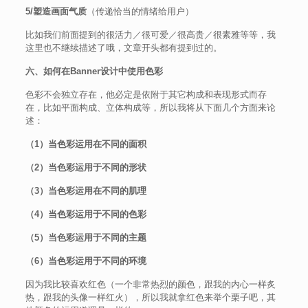
5/塑造画面气质
（传递恰当的情绪给用户）
比如我们前面提到的很活力／很可爱／很高贵／很素雅等等，我
这里也不继续描述了哦，文章开头都有提到过的。
六、如何在Banner设计中使用色彩
色彩不会独立存在，他必定是依附于其它构成和表现形式而存
在，比如平面构成、立体构成等，所以我将从下面几个方面来论
述：
（1）当色彩运用在不同的面积
（2）当
色彩运
用于不同的形状
（3）当
色彩
运用在不同的肌理
（4）当
色彩
运用于不同的色彩
（5）当
色彩
运用于不同的主题
（6）当
色彩
运用于不同的环境
因为我比较喜欢红色（一个非常热烈的颜色，跟我的内心一样炙
热，跟我的头像一样红火），所以我就拿红色来举个栗子吧，其