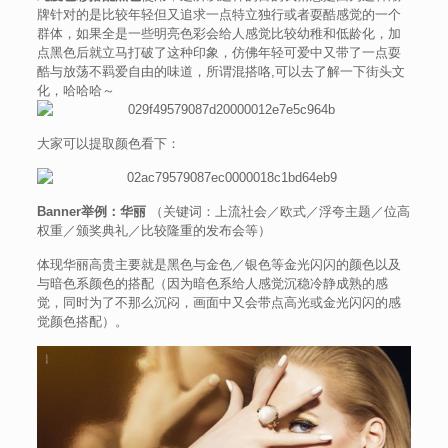
牌针对的是比较年轻但又追求一点特立独行或者耍酷感觉的一个
群体，如果全是一些明亮色彩会给人感觉比较幼稚和低龄化，加
点黑色后就立马打破了这种印象，仿佛年轻可爱中又带了一点耍
酷与放荡不羁爱自由的味道，所谓混搭咯,可以去了解一下街头文
化，哈哈哈～
大家可以提取颜色看下：
Banner举例：华丽
（关键词：上流社会／欧式／浮夸主题／位高
权重／颁奖典礼／比较隆重的发布会等）
体现华丽高贵主要就是黑色与金色／银色等金光闪闪的颜色以及
与暗色系颜色的搭配（因为暗色系给人感觉沉稳冷静成熟的感
觉，同时为了不那么沉闷，画面中又会带点高光或金光闪闪的感
觉颜色搭配）。