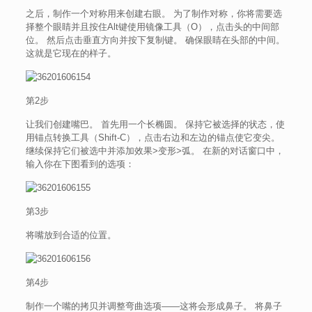
之后，制作一个对称用来创建右眼。 为了制作对称，你将需要选
择整个眼睛并且按住Alt键使用镜像工具（O），点击头的中间部
位。 然后点击垂直方向并按下复制键。 确保眼睛在头部的中间。
这就是它现在的样子。
第2步
让我们创建嘴巴。 首先用一个长椭圆。 保持它被选择的状态，使
用锚点转换工具（Shift-C），点击右边和左边的锚点使它变尖。
继续保持它们被选中并添加效果>变形>弧。 在新的对话窗口中，
输入你在下图看到的选项：
第3步
将嘴放到合适的位置。
第4步
制作一个嘴的拷贝并调整弯曲选项——这将会形成鼻子。 将鼻子