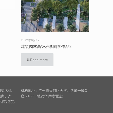
2022年6月17日
建筑园林高级班李同学作品2
Read more
训知名机
机构地址：广州市天河区天河北路曜一城C
电商、产
座 2108（地铁华师站附近）
习课程等完