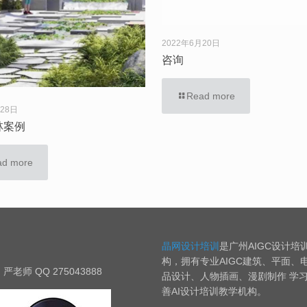
2022年6月20日
咨询
Read more
月28日
林案例
ad more
晶网设计培训
是广州AIGC设计培
构，拥有专业AIGC建筑、平面、
严老师 QQ 275043888
品设计、人物插画、漫剧制作 学
善AI设计培训教学机构。