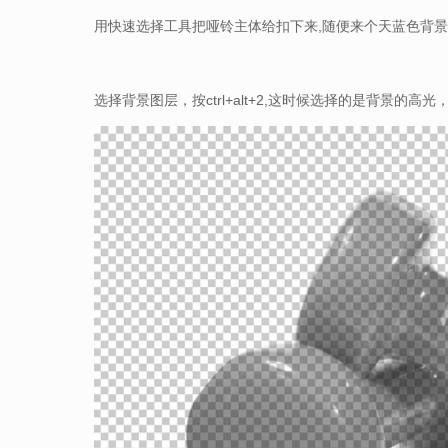
用快速选择工具把哑铃主体给扣下来,随便来个天蓝色背
选择背景图层，按ctrl+alt+2,这时候选择的是背景的高光