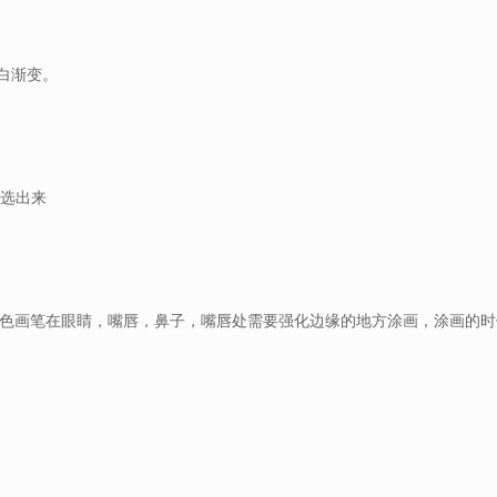
白渐变。
分选出来
白色画笔在眼睛，嘴唇，鼻子，嘴唇处需要强化边缘的地方涂画，涂画的