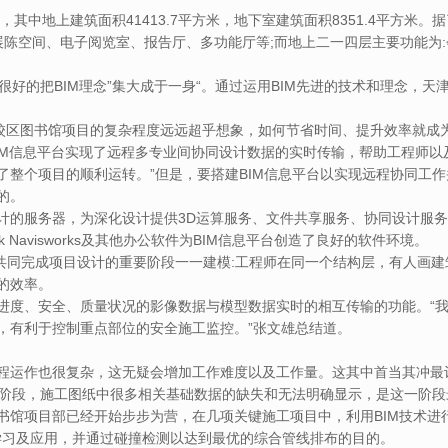
米，其中地上建筑面积41413.7平方米，地下室建筑面积8351.4平方
展陈空间、电子阅览室、报告厅、多功能厅等;而地上二一四层主要功能为
很好的把BIM理念”集大成于一身“。通过运用BIM先进的技术和理念，天
新校区图书馆项目的复杂程度远远超乎想象，如何节省时间、提升效率就成
BIM信息平台实现了远程多专业间协同设计数据的实时传输，帮助工程师
了整个项目的顺利运转。”但是，要搭建BIM信息平台以实现远程协同工
的。
计的服务器，为深化设计提供3D运算服务、文件共享服务、协同设计服务
utodesk Navisworks及其他办公软件为BIM信息平台创造了良好的软件环境。
始共同完成项目设计的重要阶段一一建模:工程师在同一个结构层，有人画
的效率。
进度、安全、质量状况的影像数据与模型数据实时的相互传输的功能。“我
，有利于控制重点部位的安全施工监控。”张文雄总结道。
程运作也很复杂，这无疑会增加工作难度以及工作量。这其中首当其冲最
在施工阶段，施工图纸中很多相关基础数据的缺失和无法明确显示，是这一阶
书馆项目部已经开始步步为营，在几项关键施工项目中，利用BIM技术进
ks这两款软件的学习及应用，并通过碰撞检测以达到最优的综合管线排布的目的。