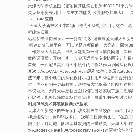
天津大学新校区图书馆项目其建筑面积为49803.51平方
类设备用房等;地上一层主要功能为:公共服务共享大厅、
2、BIM应用
“天津大学新校区图书馆项目作为BIM试点项目，这个工程
程建筑项目。
远程多专业协同设计一一打造“高效”建筑典范天津大学
“搭建BIM信息平台，可以说是该项目的一大亮点。因为
工作效率大大提高，出现问题就第一时间解决问题，保证
致的调研后，开始一步一步实现远程多专业协同设计的目
首先
，一台配备高性能图形硬件的工作站作为协同深化设
其次
，AutoCAD, Autodesk Revit系列软件，以及A
接下来
，整个项目的深化设计小组利用BIM信息平台开
时，也不断的去更新数据，这样极大地提高了绘图和建模
不仅如此，天津大学新校区图书馆项目还实现了施工现场
行比对，也可以辅助现场质量管理。最重要的是实时监控
利用BIM技术突破项目两大“瓶颈”
天津大学新校区图书馆项目涉及相关专业较多，而项目流
和运维阶段，而BIM技术再一次帮工程师“解围”。 “
据了解，针对施工阶段基础数据的严重缺失，天津大学图
对Autodesk Revit和Autodesk Naviswor