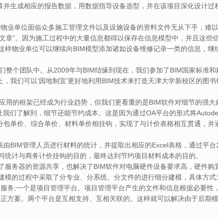
空调负荷计算并生成相应的报告数据，用数据指导设备选型，并在该项目深化设计
。
，物业单位面临众多施工管理文件以及设施设备的资料文件无从下手，难以
“文章”。因为施工过程中的大量信息都得以保存在信息模型中，并且这些
样物业单位可以继续向BIM模型添加诸如设备维修记录一类的信息，继
们整个团队中。从2009年与BIM结缘到现在，我们参加了BIM国家标
，我们可以‘因地制宜’更好地利用BIM技术来打造天津大学新校区的图书
泛应用的框架已经成为行业趋势，但我们更看重的是BIM软件对细节的强大
们了解到，细节还能节约成本。这是因为通过OA平台的形式将Autodes
式将分包单价、综合单价、材料单价相挂钩，实现了与计价表格相互贯通，
材料明细表由BIM管理人员进行材料的统计，并提取出相应的Excel表格，
料统计与商务计价挂钩的目的，最终达到节约项目材料成本的目的。
了服务器的资源共享，也解决了BIM软件对电脑硬件设备要求高，硬件购
的过程中采取了分专业、分系统、分文件的进行细分建模，具体方式为搭建O
提供服务;一个是项目管理平台。项目管理平台产生的文件和信息根据必要性
的修正方案。两个平台是互相支持、互相关联的。这样就可以解决由于后期