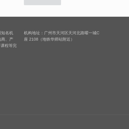
训知名机
机构地址：广州市天河区天河北路曜一城C
电商、产
座 2108（地铁华师站附近）
习课程等完