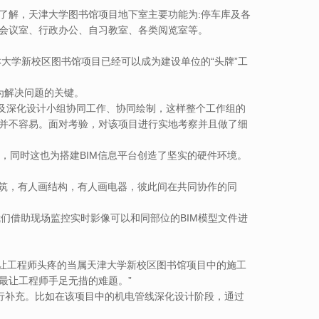
米。据了解，天津大学图书馆项目地下室主要功能为:停车库及各
:会议室、行政办公、自习教室、各类阅览室等。
津大学新校区图书馆项目已经可以成为建设单位的“头牌”工
为解决问题的关键。
以及深化设计小组协同工作、协同绘制，这样整个工作组的
作并不容易。面对考验，对该项目进行实地考察并且做了细
，同时这也为搭建BIM信息平台创造了坚实的硬件环境。
建筑，有人画结构，有人画电器，彼此间在共同协作的同
们借助现场监控实时影像可以和同部位的BIM模型文件进
让工程师头疼的当属天津大学新校区图书馆项目中的施工
段最让工程师手足无措的难题。”
行补充。比如在该项目中的机电管线深化设计阶段，通过