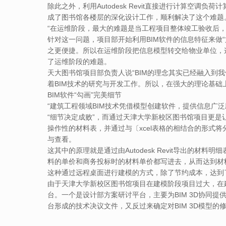
除此之外，利用Autodesk Revit直接进行计算
成了图书馆各楼层的深化设计工作，顺利解决了这个难题
“在运维阶段，最大的难题是当工程项目整体竣工验收后
针对这一问题，项目部开始利用BIM软件的信息特征来做
之更便捷。所以在运维阶段把信息模型转交给物业单位，这
了运维阶段的难题。
天大图书馆项目部负责人说“BIM的理念其实已经融入到我
着BIM技术的研究与开发工作。所以，在强大的理论基础上
BIM软件“勾画”完美细节
“建筑工程领域BIM技术凭借模型创建软件，提供信息广
“细节决定成败”，而通过天津大学新校区图书馆项目更是让我
操作性的材料表，并通过与〔xcel表格的相结合的形
与查看。
这其中的原理就是通过由Autodesk Revit导出的
料的单价和商务投标时的材料单价都写进去，从而达到材
这种通过远程桌面进行建模的方式，除了节约成本，达到
由于天津大学新校区图书馆项目在建模阶段项目过大，在建模
台。一个是设计部方案研讨平台，主要为BIM 3D协同
台形成的技术决议文件，又反过来确定对BIM 3D模型