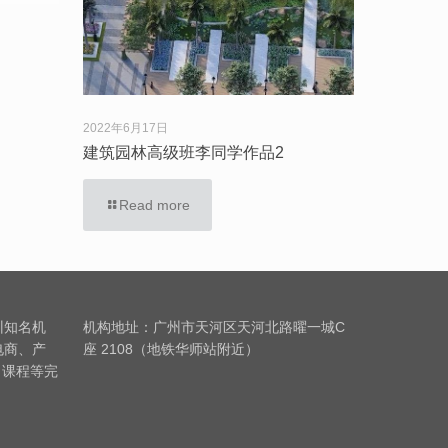
2022年6月17日
建筑园林高级班李同学作品2
Read more
训知名机
机构地址：广州市天河区天河北路曜一城C
电商、产
座 2108（地铁华师站附近）
习课程等完