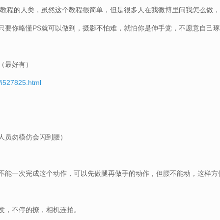
出教程的人类，虽然这个教程很简单，但是很多人在我微博里问我怎么做
只要你略懂PS就可以做到，摄影不怕难，就怕你是伸手党，不愿意自己
（最好有）
/i527825.html
人员勿模仿会闪到腰）
不能一次完成这个动作，可以先做腿再做手的动作，但腰不能动，这样方
发，不停的撩，相机连拍。