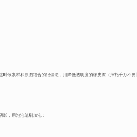
这时候素材和原图结合的很僵硬，用降低透明度的橡皮擦（拜托千万不要
阴影，用泡泡笔刷加泡：