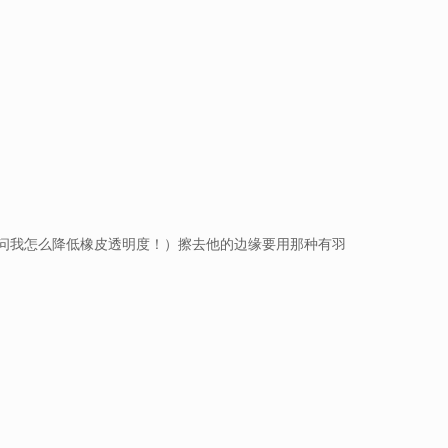
问我怎么降低橡皮透明度！）擦去他的边缘要用那种有羽