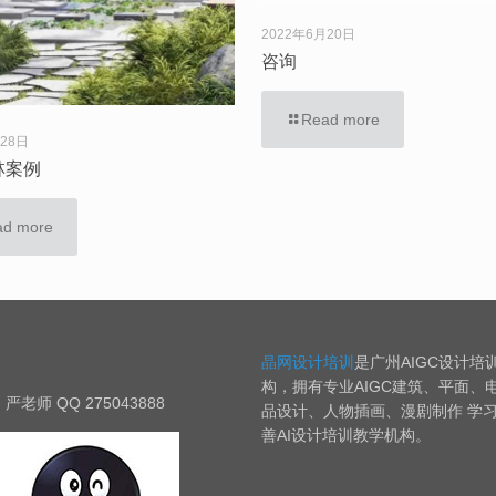
2022年6月20日
咨询
Read more
月28日
林案例
ad more
晶网设计培训
是广州AIGC设计培
构，拥有专业AIGC建筑、平面、
严老师 QQ 275043888
品设计、人物插画、漫剧制作 学
善AI设计培训教学机构。