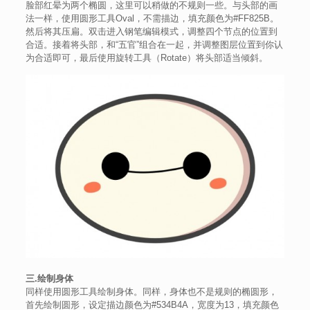
脸部红晕为两个椭圆，这里可以稍做的不规则一些。与头部的画
法一样，使用圆形工具Oval，不需描边，填充颜色为#FF825B。
然后将其压扁。双击进入钢笔编辑模式，调整四个节点的位置到
合适。接着将头部，和“五官”组合在一起，并调整图层位置到你认
为合适即可，最后使用旋转工具（Rotate）将头部适当倾斜。
三.绘制身体
同样使用圆形工具绘制身体。同样，身体也不是规则的椭圆形，
首先绘制圆形，设定描边颜色为#534B4A，宽度为13，填充颜色