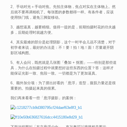
2、手动对光＋手动对焦。先拍主体物，焦点对实在主体物上。然
后就不要再调相机了。每张图的参数都得一样。有条件者，应该
使用快门线，避免三脚架移动。
3、越想逼真，越要精细。值得一提的是，前期拍摄时花的功夫越
多，后期处理时就越方便。
4、其实最难的部分是处理阴影，这个一时半会儿说不清楚，对于
初学者来说，最好的办法是：不！要！拍！地！面！尽量避开阴
影区域构图。
5、有人会问，既然就是几张图「叠加 + 抠图」——特别是那些道
具，为什么在拍摄过程中就要想好这些东西的位置？答：这样才
能保证光影一致、焦段一致。一切都是为了更加逼真。
6、额外加分项：为了摆出好看的「悬浮」造型，腹肌力量还是很
重要的。拍摄起来真的很累。
我们再来看看一些「悬浮摄影」的案例：
下面这组图叫「东京悬浮少女」，有兴趣可以搜搜相关图片。