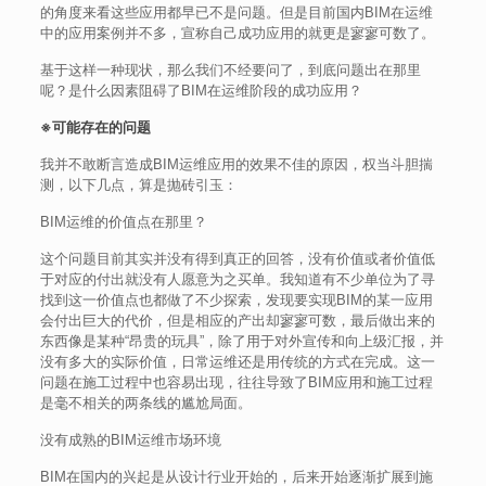
的角度来看这些应用都早已不是问题。但是目前国内BIM在运维
中的应用案例并不多，宣称自己成功应用的就更是寥寥可数了。
基于这样一种现状，那么我们不经要问了，到底问题出在那里
呢？是什么因素阻碍了BIM在运维阶段的成功应用？
※可能存在的问题
我并不敢断言造成BIM运维应用的效果不佳的原因，权当斗胆揣
测，以下几点，算是抛砖引玉：
BIM运维的价值点在那里？
这个问题目前其实并没有得到真正的回答，没有价值或者价值低
于对应的付出就没有人愿意为之买单。我知道有不少单位为了寻
找到这一价值点也都做了不少探索，发现要实现BIM的某一应用
会付出巨大的代价，但是相应的产出却寥寥可数，最后做出来的
东西像是某种“昂贵的玩具”，除了用于对外宣传和向上级汇报，并
没有多大的实际价值，日常运维还是用传统的方式在完成。这一
问题在施工过程中也容易出现，往往导致了BIM应用和施工过程
是毫不相关的两条线的尴尬局面。
没有成熟的BIM运维市场环境
BIM在国内的兴起是从设计行业开始的，后来开始逐渐扩展到施