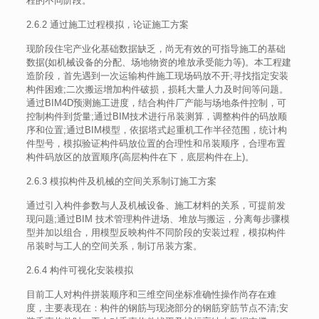
程的不同阶段。
2.6.2 通过施工过程模拟，论证施工方案
现阶段住宅产业化基础数据缺乏，尚无有效的可指导施工的基础
数据(如机械设备的分配、场地物资的堆放承受能力等)。本工程建
造阶段，首先遇到一次运输构件施工现场码放不开;寻找指定安装
构件困难;二次搬运增加构件破损，损耗大量人力及时间等问题。
通过BIM4D预测施工进度，结合构件厂产能与场地条件控制，可
控制构件到货量;通过BIM技术进行吊装测算，调整构件的码放顺
序和位置;通过BIM模型，依据塔式起重机工作半径范围，统计构
件型号，模拟验证构件码放位置的合理性和吊装顺序，合理布置
构件码放区的放置顺序(高层构件在下，底层构件在上)。
2.6.3 模拟构件及机械的空间关系制订施工方案
通过引入构件参数与人及机械设备、施工材料的关系，可提前发
现问题;通过BIM 技术管理构件进场、堆放与搬运，分离每步骤模
型并加以组合，用模型反映构件不同阶段的安装过程，模拟构件
吊装时与工人的空间关系，制订吊装方案。
2.6.4 构件可视化安装模拟
目前工人对构件拼装顺序和三维空间坐标准确性操作尚存在难
度，主要表现在：构件的钢筋与现浇部分的钢筋穿筋节点不清;安