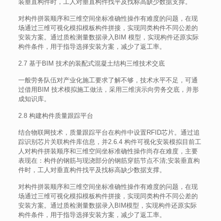
装垂直构件时，工人对垂直构件找平及找标高缺少数据支撑。
对构件拼装顺序和三维空间坐标准确性操作有难度的问题，在现
场通过三维可视化模拟模板构件拼接，实现同类构件不同公差的
安装方案。通过质检测量数据录入BIM 模型，实现构件还原实际
构件条件，用于指导选择安装方案，减少了返工率。
2.7 基于BIM 技术的装配式混凝土结构三维技术交底
一般劳务队伍对产业化施工要求了解不够，技术水平不足，可通
过借用BIM 技术模拟施工做法，采用三维演示向劳务交底，并形
成知识库。
2.8 构建构件质量跟踪平台
结合物联网技术，质量跟踪平台在构件中设置RFID芯片。通过追
踪识别芯片关联构件库信息，并2.6.4 构件可视化安装模拟目前工
人对构件拼装顺序和三维空间坐标准确性操作尚存在难度，主要
表现在：构件的钢筋与现浇部分的钢筋穿筋节点不清;安装垂直构
件时，工人对垂直构件找平及找标高缺少数据支撑。
对构件拼装顺序和三维空间坐标准确性操作有难度的问题，在现
场通过三维可视化模拟模板构件拼接，实现同类构件不同公差的
安装方案。通过质检测量数据录入BIM模型，实现构件还原实际
构件条件，用于指导选择安装方案，减少了返工率。