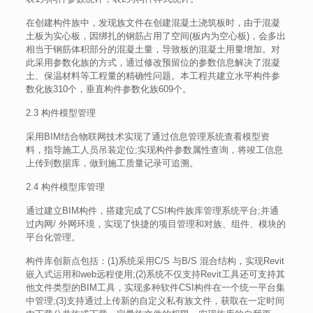
在创建构件族中，发现族文件在创建混凝土浇筑板时，由于混凝
土板为实心板，因绑扎的钢筋占用了空间(板内为空心板)，会多出
相当于钢筋体积部分的混凝土量，导致板的混凝土用量增加。对
此采用参数化族的方式，通过修改预留位的参数信息解决了混凝
土、保温材料等工程量的精确性问题。本工程共建立水平构件参
数化族310个，垂直构件参数化族609个。
2.3 构件模型管理
采用BIM结合物联网技术实现了通过信息管理系统查看模型资
料，指导施工人员吊装定位;实现构件参数属性查询，将竣工信息
上传到数据库，做到施工质量记录可追溯。
2.4 构件模型库管理
通过建立BIM构件，搭建完成了CSI构件族库管理系统平台;并通
过内网/ 外网环境，实现了快捷的项目管理和对族、组件、模块的
平台化管理。
构件库创新点包括：(1)系统采用C/S 与B/S 混合结构，实现Revit
嵌入式运用和web远程使用;(2)系统不仅支持Revit工具还可支持其
他文件类型的BIM工具，实现多种软件CSI构件在一个统一平台集
中管理;(3)支持通过上传新的自定义私有族文件，获取在一定时间