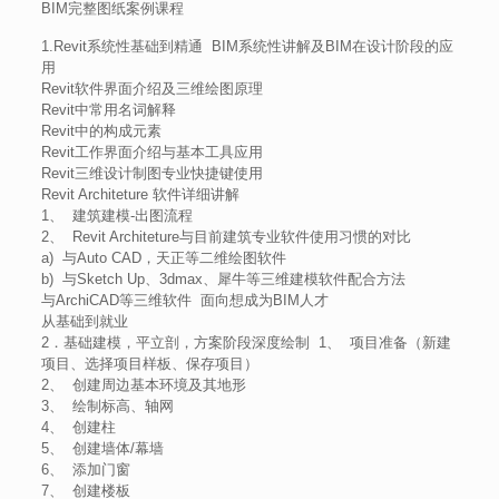
BIM完整图纸案例课程
1.Revit系统性基础到精通 BIM系统性讲解及BIM在设计阶段的应
用
Revit软件界面介绍及三维绘图原理
Revit中常用名词解释
Revit中的构成元素
Revit工作界面介绍与基本工具应用
Revit三维设计制图专业快捷键使用
Revit Architeture 软件详细讲解
1、 建筑建模-出图流程
2、 Revit Architeture与目前建筑专业软件使用习惯的对比
a) 与Auto CAD，天正等二维绘图软件
b) 与Sketch Up、3dmax、犀牛等三维建模软件配合方法
与ArchiCAD等三维软件 面向想成为BIM人才
从基础到就业
2．基础建模，平立剖，方案阶段深度绘制 1、 项目准备（新建
项目、选择项目样板、保存项目）
2、 创建周边基本环境及其地形
3、 绘制标高、轴网
4、 创建柱
5、 创建墙体/幕墙
6、 添加门窗
7、 创建楼板