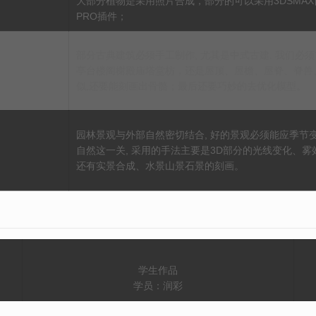
大部分植物是采用照片合成，部分的可以采用3DSMAX自
PRO插件；
部分古典建筑必须手工制作, 尤其是中式古建. 我们必
亭台楼阁榭殿庙塔堂枋，还是屋顶、屋檐、屋脊、脊兽、
似,还要能刻画出骨骼；最后还要巧妙的去优化模型。
园林景观与外部自然密切结合, 好的景观必须能应季节变
自然这一关, 采用的手法主要是3D部分的光线变化、
还有实景合成、水景山景石景的刻画。
学生作品
学员：润彩