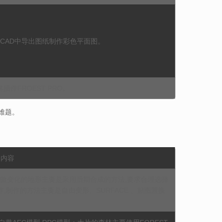
从CAD中导出图纸制作彩色平面图。
插件FROEST PRO。
难题。
习内容
微变化的地形主要是采用后期合成的方法,要求合理选择
,制作的方法主要是自由变形、SURFACE 、贴图置换