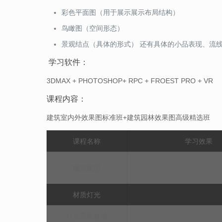
彩色平面图（用于展示展示布局结构）
鸟瞰图（空间形态）
景观结点（具体的形式） 还有具体的小品表现、流
学习软件：
3DMAX + PHOTOSHOP+ RPC + FROEST PRO + VR
课程内容：
建筑室内外效果图标准班+建筑园林效果图高级精选班
课程名称
学习效果
建立模型
材质灯光
ＰＳ景观合成