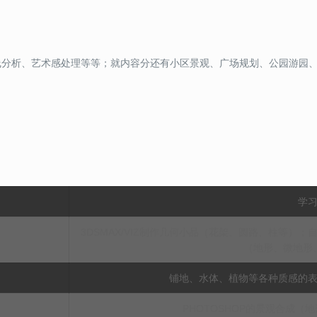
线分析、艺术感处理等等；就内容分还有小区景观、广场规划、公园游园
学
3DSMAX/VIZ制作几何小品（花架、圆路、柱等
（地形、微地形
铺地、水体、植物等各种质感的
PHOTOSHOP的景观合成