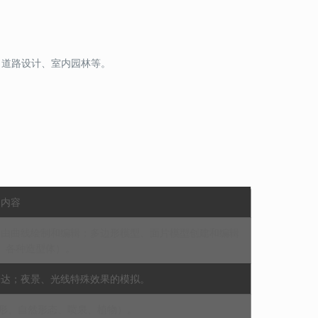
、道路设计、室内园林等。
习内容
）；自由曲线绘制和编辑；多边形模型、面片模型创建和编辑
、各种造型体）。
表达；夜景、光线特殊效果的模拟。
（地形、自然形态、喷泉、植物）。