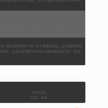
带AEC模型,RPC模型；大片的森林主要使用FOREST
须首先去理解建筑本身的结构才能建出良好的模型, 无论是
斗拱、柱、台阶、栏杆、门窗等等细节, 不仅仅是要型
化, 甚至晨昏都有不同, 对于表现者还说，必须能把握好
雾效制作，以及在后期PS中加以大量的风格化工作；其他
学生作品
学员：李柯