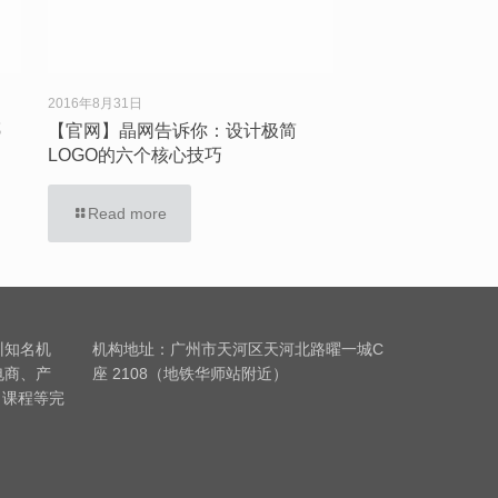
2016年8月31日
哪
【官网】晶网告诉你：设计极简
LOGO的六个核心技巧
Read more
训知名机
机构地址：广州市天河区天河北路曜一城C
电商、产
座 2108（地铁华师站附近）
习课程等完