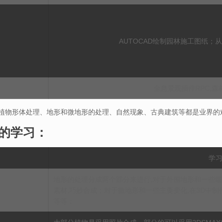
AUTOCAD绘制园林施工图纸；
全息景观插件RPC,森林
植物形体处理、地形和微地形的处理、自然现象、古典建筑等都是业界的
的学习：
学
地形的处理分成两个部分来进行,对于外围地形和一些细
素材,巧妙合成；对于微地形和一些主要变化,在3D中制作
等等；