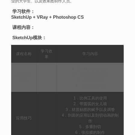
业的大学生、以及效果图制作人员。
学习软件：
SketchUp + VRay + Photoshop CS
课程内容：
SketchUp模块：
学习效
课程名称
学习内容
果
1．基本几何体的制作
基本功能
2．组件应用的问题
操作
3．沿曲线阵列
4．材质库的扩充
1．比例工具的使用
2．带圆弧的女儿墙
3．材质贴图的赋予以及调整
4．剖面的应用以及剖切动画的制
应用技巧
作
5．多重剖切
6．张拉膜的制作