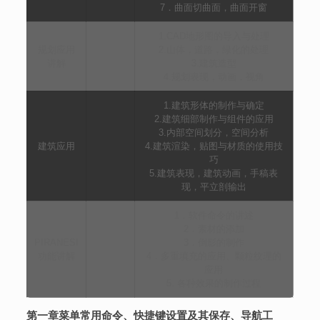
7．曲面切曲面，曲面开窗
1.CAD地形图的导入与处理
规划应用
2.山体，道路，绿化的处理
讲解
3.建筑造型
4.规划表现，动画，视角
1.建筑形体的制作与确定
2.建筑细部制作与组件的应用
3.内部空间划分，空间分析
建筑应用
4.建筑渲染，贴图与材质的使用技
巧
5.建筑表现，建筑动画，手稿表
现，平立剖输出
1．软件命令的讲述
2．素材的添加
PIRANESI
3．倒影的制作
功能讲解
4．多重填充的应用、颗粒纹理的
应用
5. 各种效果的制作过程
第一章菜单常用命令、快捷键设置及其保存、导航工