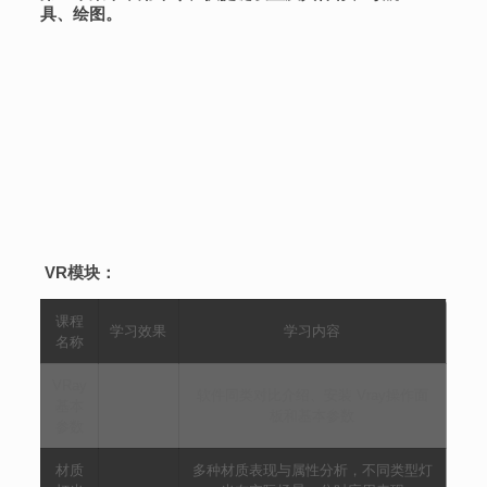
具、绘图。
VR模块：
课程
学习效果
学习内容
名称
VRay
软件同类对比介绍、安装 Vray操作面
基本
板和基本参数
参数
材质
多种材质表现与属性分析，不同类型灯