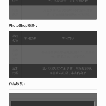
灯光
光在实际场景，分时应用表现
实例
集合多种项目实例讲解不同的标准材
应用
质、灯光制作和相应的技巧表现
PhotoShop模块：
课程
学习效果
学习内容
名称
基本
基础选择和基本编辑,图层操作、图层特
功能
效、图案填充、渐变填充
操作
后期
图片场景明暗色彩调整，清晰度调整。
处理
弥补缺陷处理，丰富内容后
作品欣赏：