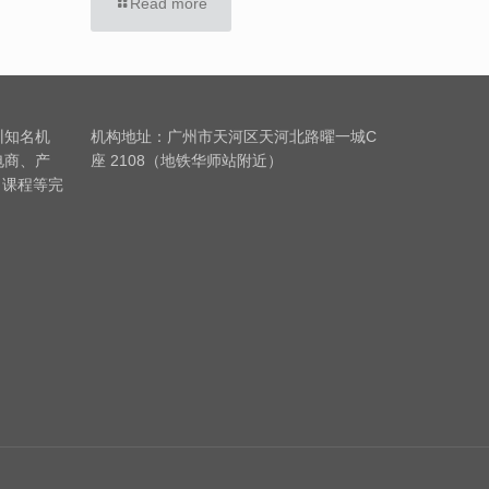
Read more
训知名机
机构地址：广州市天河区天河北路曜一城C
电商、产
座 2108（地铁华师站附近）
习课程等完