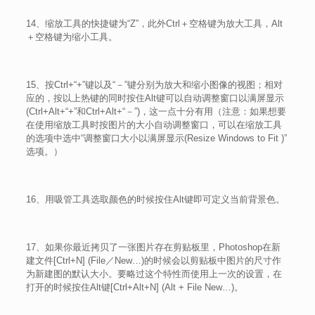
14、缩放工具的快捷键为“Z”，此外Ctrl＋空格键为放大工具，Alt
＋空格键为缩小工具。
15、按Ctrl+“+”键以及“－”键分别为放大和缩小图像的视图；相对
应的，按以上热键的同时按住Alt键可以自动调整窗口以满屏显示
(Ctrl+Alt+“+”和Ctrl+Alt+“－”)，这一点十分有用（注意：如果想要
在使用缩放工具时按图片的大小自动调整窗口，可以在缩放工具
的选项中选中“调整窗口大小以满屏显示(Resize Windows to Fit )”
选项。）
16、用吸管工具选取颜色的时候按住Alt键即可定义当前背景色。
17、如果你最近拷贝了一张图片存在剪贴板里，Photoshop在新
建文件[Ctrl+N] (File／New…)的时候会以剪贴板中图片的尺寸作
为新建图的默认大小。要略过这个特性而使用上一次的设置，在
打开的时候按住Alt键[Ctrl+Alt+N] (Alt + File New…)。