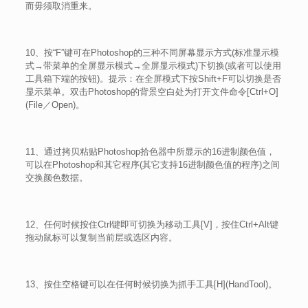
而毋须取消重来。
10、按“F”键可在Photoshop的三种不同屏幕显示方式(标准显示模
式→带菜单的全屏显示模式→全屏显示模式)下切换(或者可以使用
工具箱下端的按钮)。提示：在全屏模式下按Shift+F可以切换是否
显示菜单。双击Photoshop的背景空白处为打开文件命令[Ctrl+O]
(File／Open)。
11、通过拷贝粘贴Photoshop拾色器中所显示的16进制颜色值，
可以在Photoshop和其它程序(其它支持16进制颜色值的程序)之间
交换颜色数据。
12、任何时候按住Ctrl键即可切换为移动工具[V]，按住Ctrl+Alt键
拖动鼠标可以复制当前层或选区内容。
13、按住空格键可以在任何时候切换为抓手工具[H](HandTool)。