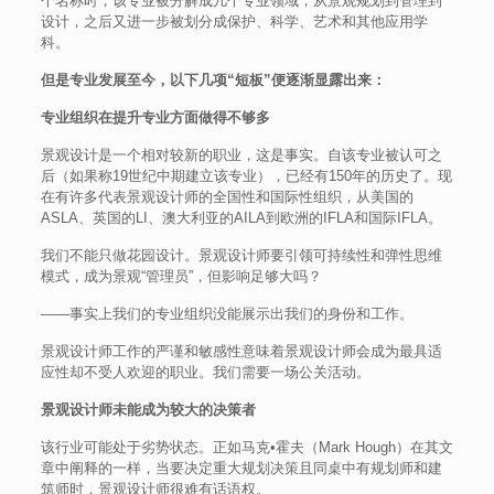
个名称时，该专业被分解成几个专业领域，从景观规划到管理到
设计，之后又进一步被划分成保护、科学、艺术和其他应用学
科。
但是专业发展至今，以下几项“短板”便逐渐显露出来：
专业组织在提升专业方面做得不够多
景观设计是一个相对较新的职业，这是事实。自该专业被认可之
后（如果称19世纪中期建立该专业），已经有150年的历史了。现
在有许多代表景观设计师的全国性和国际性组织，从美国的
ASLA、英国的LI、澳大利亚的AILA到欧洲的IFLA和国际IFLA。
我们不能只做花园设计。景观设计师要引领可持续性和弹性思维
模式，成为景观“管理员”，但影响足够大吗？
——事实上我们的专业组织没能展示出我们的身份和工作。
景观设计师工作的严谨和敏感性意味着景观设计师会成为最具适
应性却不受人欢迎的职业。我们需要一场公关活动。
景观设计师未能成为较大的决策者
该行业可能处于劣势状态。正如马克•霍夫（Mark Hough）在其文
章中阐释的一样，当要决定重大规划决策且同桌中有规划师和建
筑师时，景观设计师很难有话语权。