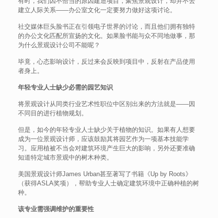
有时，我们因不恰当的原因建造项目，聚焦景观设计，却并不去
建立人际关系——办公室文化一定要努力做好这项讨论。
社交媒体巨头脸书正在引领电子世界的讨论，而且他们拥有独特
的办公文化匹配所宣扬的文化。如果脸书能与众不同地做事，那
为什么景观设计公司不能呢？
毕竟，心态影响设计，反过来会反映到项目中，反射在产品使用
者身上。
年轻专业人士缺少必需的园艺知识
将景观设计从同类行业艺术性职位中区别出来的方法就是——因
不同目的进行植物规划。
但是，如今的年轻专业人士缺少关于植物的知识。如果有人想要
成为一位景观设计师，应该鼓励其将园艺作为一项基本技能学
习。应用植被不当会对建筑环境产生巨大的影响，另外还要准确
知道特定城市景观中的树木种类。
美国景观设计师James Urban甚至著写了书籍《Up by Roots》
（获得ASLA奖项），帮助专业人士确定建筑环境中正确种植的树
种。
该专业需强调维护的重要性