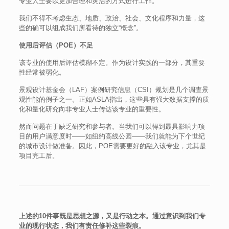
专业人士要以更加合理和灵活的方式进行工作。
我们不得不考虑生态、地质、政治、社会、文化程序和力量，这
些的确可以组成我们所看待的独立“概念”。
使用后评估（POE）不足
该专业的使用后评估模糊不定。作为设计实践的一部分，其重要
性经常被弱化。
景观设计基金会（LAF）案例研究信息（CSI）规划是几个调查景
观性能的例子之一。正如ASLA指出，这些具有强大数据支撑的质
化和量化研究向非专业人士传达该专业的重要性。
然而问题在于缺乏研究和参与者。当我们可以得到最具影响力项
目的用户满意度时——如纽约高线公园——我们就能为下个世纪
的城市设计做准备。因此，POE需要更好的融入该专业，尤其是
项目完工后。
上述的10件事既是思想之源，又是行动之本。通过意识到我们专
业的现行状态，我们有责任修补这些裂痕。