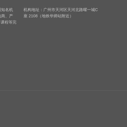
训知名机
机构地址：广州市天河区天河北路曜一城C
电商、产
座 2108（地铁华师站附近）
习课程等完