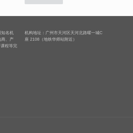
训知名机
机构地址：广州市天河区天河北路曜一城C
电商、产
座 2108（地铁华师站附近）
习课程等完