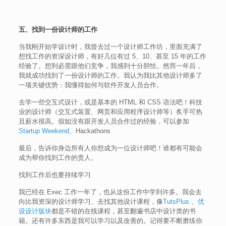
五、找到一份设计师的工作
当我刚开始学设计时，我曾去过一个设计师工作坊，里面充满了
想找工作的资深设计师，有好几位有过 5、10、甚至 15 年的工作
经验了。想到必需跟他们竞争，我感到十分胆怯。然而一年后，
我就成功找到了一份设计师的工作。我认为我比其他设计师多了
一项关键优势：我懂得如何与软件开发人员合作。
去学一些交互式设计，或是基本的 HTML 和 CSS 语法吧！科技
业的设计师（交互式装置、网页和应用程序设计师等）炙手可热
且薪水很高。假如没有跟开发人员合作过的经验，可以参加
Startup Weekend
、Hackathons
最后，告诉你身边所有人你想成为一位设计师吧！谁都有可能会
成为帮你找到工作的贵人。
找到工作后也要持续学习
我已经在 Exec 工作一年了，也从这份工作中学到许多。我会去
向比我资深的设计师学习、去找其他设计课程，像
TutsPlus
、
优
设设计版块
都是不错的在线课程，甚至翻遍书店中设计类的书
籍。还有许多东西是我可以学习以及改善的。记得要不断磨练你