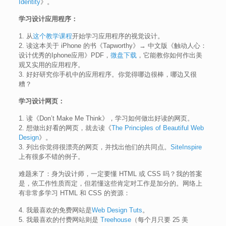
Identity
》。
学习设计应用程序：
1. 从
这个教学课程
开始学习应用程序的视觉设计。
2. 读这本关于 iPhone 的书《Tapworthy》→ 中文版《触动人心：
设计优秀的Iphone应用》PDF，
微盘下载
，它能教你如何作出美
观又实用的应用程序。
3. 好好研究你手机中的应用程序。你觉得哪边很棒，哪边又很
糟？
学习设计网页：
1. 读《Don’t Make Me Think》，学习如何做出好读的网页。
2. 想做出好看的网页，就去读《
The Principles of Beautiful Web
Design
》。
3. 列出你觉得很漂亮的网页，并找出他们的共同点。
SiteInspire
上有很多不错的例子。
难题来了：身为设计师，一定要懂 HTML 或 CSS 吗？我的答案
是，依工作性质而定，但若懂这些肯定对工作是加分的。网络上
有非常多学习 HTML 和 CSS 的资源：
4. 我最喜欢的免费网站是
Web Design Tuts
。
5. 我最喜欢的付费网站则是
Treehouse
（每个月只要 25 美