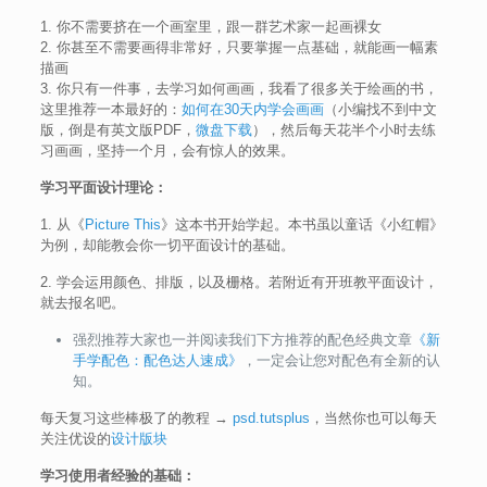
1. 你不需要挤在一个画室里，跟一群艺术家一起画裸女
2. 你甚至不需要画得非常好，只要掌握一点基础，就能画一幅素
描画
3. 你只有一件事，去学习如何画画，我看了很多关于绘画的书，
这里推荐一本最好的：
如何在30天内学会画画
（小编找不到中文
版，倒是有英文版PDF，
微盘下载
），然后每天花半个小时去练
习画画，坚持一个月，会有惊人的效果。
学习平面设计理论：
1. 从《
Picture This
》这本书开始学起。本书虽以童话《小红帽》
为例，却能教会你一切平面设计的基础。
2. 学会运用颜色、排版，以及栅格。若附近有开班教平面设计，
就去报名吧。
强烈推荐大家也一并阅读我们下方推荐的配色经典文章
《新
手学配色：配色达人速成》
，一定会让您对配色有全新的认
知。
每天复习这些棒极了的教程 →
psd.tutsplus
，当然你也可以每天
关注优设的
设计版块
学习使用者经验的基础：