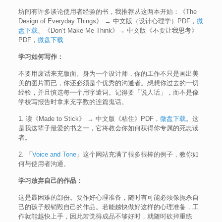
坊间有许多谈论使用者经验的书，我推荐从这两本开始：《The
Design of Everyday Things》 → 中文版（设计心理学）PDF，
微
盘下载
、《Don’t Make Me Think》→ 中文版《不要让我思考》
PDF，
微盘下载
学习如何写作：
不要用废话来充版面。身为一个设计师，你的工作不只是画出美
美的图片而已，你还必须是个优秀的沟通者。想想你过去的一切
经验，并且慎选每一个用字遣词。记得要「说人话」，而不是像
学校写报告时拿来充字数的连篇鬼话。
1. 读《Made to Stick》 → 中文版《粘住》PDF，
微盘下载
。这
是我这辈子最爱的书之一，它将教会你如何获得你专属的死忠读
者。
2. 「
Voice and Tone
」这个网站充满了很多很棒的例子，教你如
何与使用者沟通。
学习放弃自己的作品：
这是最困难的部份。要作好心理准备，随时有可能必须像扼杀自
己的孩子般销毁自己的作品。若能越快做好这样的心理准备，工
作就能越快上手，因此若觉得成品不够好时，就随时砍掉重练