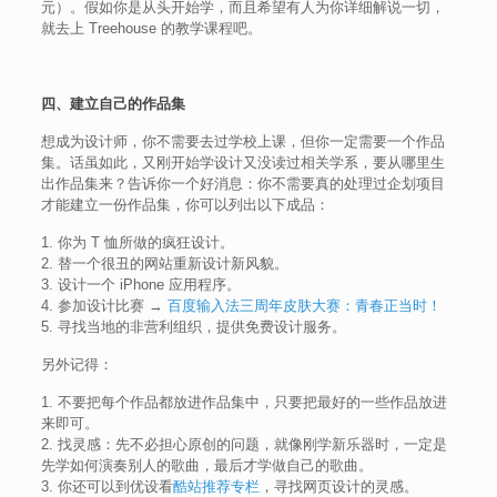
元）。假如你是从头开始学，而且希望有人为你详细解说一切，
就去上 Treehouse 的教学课程吧。
四、建立自己的作品集
想成为设计师，你不需要去过学校上课，但你一定需要一个作品
集。话虽如此，又刚开始学设计又没读过相关学系，要从哪里生
出作品集来？告诉你一个好消息：你不需要真的处理过企划项目
才能建立一份作品集，你可以列出以下成品：
1. 你为 T 恤所做的疯狂设计。
2. 替一个很丑的网站重新设计新风貌。
3. 设计一个 iPhone 应用程序。
4. 参加设计比赛 →
百度输入法三周年皮肤大赛：青春正当时！
5. 寻找当地的非营利组织，提供免费设计服务。
另外记得：
1. 不要把每个作品都放进作品集中，只要把最好的一些作品放进
来即可。
2. 找灵感：先不必担心原创的问题，就像刚学新乐器时，一定是
先学如何演奏别人的歌曲，最后才学做自己的歌曲。
3. 你还可以到优设看
酷站推荐专栏
，寻找网页设计的灵感。