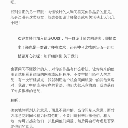
吧。
找到公正的另一双眼：向懂设计的人询问看完你作品后的意见。
若身边没有这类朋友，就去参加设计师聚会或相关活动上认识几
个吧！
欢迎童鞋们加入优设QQ群，与一群设计师共同进步，哪怕吹
水！那也是一群设计师在吹水，还有神马比找到队伍一起吐
槽更开心的呢！加群细则见
关于我们
也要问问不懂设计的人，对你的作品有什么看法。让你将来的使
用者试用看看你做的网页或应用程序。不要害怕问陌生人的意
见，有一次班机误点，我就利用这个机会问问航厦中的其他乘客
对于我设计中的应用程序的看法。他们大都乐意协助，我也获得
了许多很棒的意见。
聆听：
确实地聆听别人的意见，而且不要辩解。当你问别人意见，而对
方愿意花时间和精力回答你时，不要用辩解来回报他们。相反
地，你可以感谢他们，并且问他们问题，然后再自行考虑是否采
纳他们的意见。