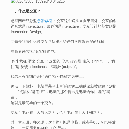
一、什么是交互？
超星网产品总监
@张淼程
：交互这个说法来自于国外，交互的名
词形式是interaction，形容词是interactive，交互设计的英文则是
Interaction Design。
问题是到底什么是交互？这里不给任何学院派高深的解释。
在我看来”交互”其实很简单。
“你来我往”谓之”交互”；这里的”你来”指的是”输入（input）”，”我
往”是”反馈（feedback）或输出(output)”。
如果只有”你来”没有”我往”就不能称之为交互。
你点一下鼠标，电脑屏幕马上告诉你”你二姑的菜就被你偷了2棵”
——”点鼠标”是”你来”，电脑的那个提示是电脑给你回馈的”我
往”。
这就是最简单的一个交互。
交互可能存在于人与人之间，也可能存在于人于物之间。
对于交互设计师来说，这个物可以是电脑，或者手机，MP3播放
器……一切需要你work on的产品。