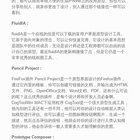
的，都可以很简单很方便的生成iPhone上的应用原型。你也可以
分享给别人，就算你更改了设计，别人通过那个链接也一样可以
看到。
FluidIA：
fluidIA是一个在线的但是可以下载的富用户界面原型设计工具。
它基于面向对象的理念，可以让你快速完善。它设计的基本思想
是团队中的任何成员，无论是设计师还是工程师都可以自由的设
计自己的原型。最近fluidIA的更新稍微慢了点，但是它仍是一个
非常优秀的线框图工具。.
Pencil Project：
FireFox插件 Pencil Project是一个原型界面设计的Firefox插件，
通过它内置的模板，你可以创建可链接的文档，并输出成为HTML
文件、PNG、OpenOffice文档、Word文档、PDF。还有什么可说
的呢？这么优秀的插件，是每个设计师和开发人员必备啊。
CogToolWin MAC下应用程序 CogTool是一个强大原型生成工具，
他与别的工具还有一些不同，他可以对你的设计自动根据人类认
知模型进行评估。你可以通过一些图标啊按钮啊图片，生成一个
描述，然后点击评估的按钮，他就会对你的设计进行人类认知模
型的评估，他会告诉你一般人需要多久才能理解你的意图。
Prototype Composer：