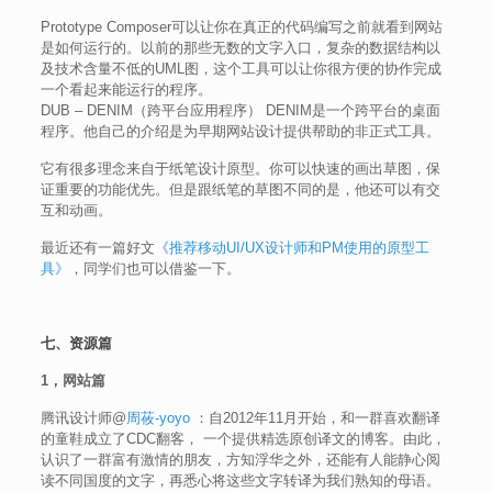
Prototype Composer可以让你在真正的代码编写之前就看到网站
是如何运行的。以前的那些无数的文字入口，复杂的数据结构以
及技术含量不低的UML图，这个工具可以让你很方便的协作完成
一个看起来能运行的程序。
DUB – DENIM（跨平台应用程序） DENIM是一个跨平台的桌面
程序。他自己的介绍是为早期网站设计提供帮助的非正式工具。
它有很多理念来自于纸笔设计原型。你可以快速的画出草图，保
证重要的功能优先。但是跟纸笔的草图不同的是，他还可以有交
互和动画。
最近还有一篇好文
《推荐移动UI/UX设计师和PM使用的原型工
具》
，同学们也可以借鉴一下。
七、资源篇
1，网站篇
腾讯设计师@
周莜-yoyo
：自2012年11月开始，和一群喜欢翻译
的童鞋成立了CDC翻客， 一个提供精选原创译文的博客。由此，
认识了一群富有激情的朋友，方知浮华之外，还能有人能静心阅
读不同国度的文字，再悉心将这些文字转译为我们熟知的母语。