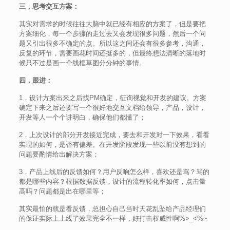
三，思考交互方案：
其实对需求的时候往往大脑中就已经有相应的方案了，但是要把
方案细化，每一个步骤的走过去又会发现很多问题，然后一个问
题又引出很多不确定的点。所以这之间还会有很多参考，沟通，
反复的环节，需要画花时间还挺多的，但最终想法清晰的落地时
候只不过是画一个线框草图分分钟的事情。
四，跟进：
1，设计方案出来之后找PM确定，征询视觉和开发的建议。方案
确定下来之后还要写一个很好地交互文档给领导，产品，设计，
开发等人一个个讲明白，确保他们都懂了；
2，上次设计的部分开发接近完成，要去和开发对一下效果，看看
实现的如何，是否有偏差。在开发阶段发现一些以前没有想到的
问题要酌情给出解决方案；
3，产品上线后的反馈如何？用户反响怎么样，喜欢还是骂？骂的
都是哪些内容？根据数据反馈，设计的流程转化率如何，点击量
高吗？问题都是出在哪里等；
其实最怕的就是看反馈，总担心自己当时天花乱坠给产品经理们
的保证实际上上线了效果完全不一样，好打击权威性啊%>_<%~