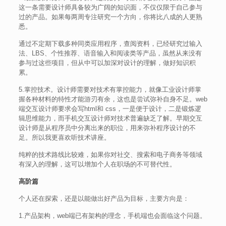
这一条需要设计师具备较为广阔的知识面，不仅仅限于自己参与
过的产品。如果每两周专注研究一个方向，你将比八成的人更熟
悉。
通过不定期下载多种同类应用程序，查阅资料，已经研究过输入
法、LBS、个性推荐、语音输入和阅读类等产品，虽然从来没有
参与过这些项目，但从中可以加深对设计的理解，做好知识积
累。
5.掌控技术。设计师需要对技术有掌控能力，就像工业设计师掌
握各种材料的特性才能游刃有余，这也是尝试弥补自身不足。web
端交互设计师要求会写html和 css，一是便于设计，二是锻炼逻
辑思维能力，而手机交互设计师对技术普遍缺乏了解。早期交互
设计师是从程序员中分离出来的职位，用来弥补程序设计的不
足。所以我更喜欢听技术讲座。
纯粹的技术路线比较难，如果你对社交、搜索和电子商务等领域
有深入的理解，这可以增加个人在职场的不可替代性。
高阶篇
个人还在探索，还是以能做出好产品为目标，主要方向是：
1.产品架构，web端已有架构的理念，手机端也会面临这个问题。