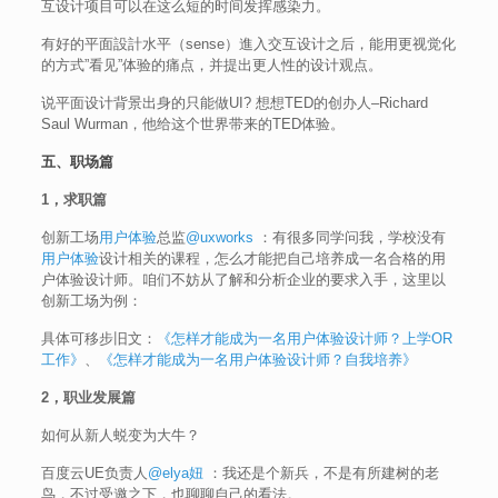
互设计项目可以在这么短的时间发挥感染力。
有好的平面設計水平（sense）進入交互设计之后，能用更视觉化
的方式”看见”体验的痛点，并提出更人性的设计观点。
说平面设计背景出身的只能做UI? 想想TED的创办人–Richard
Saul Wurman，他给这个世界带来的TED体验。
五、职场篇
1，求职篇
创新工场
用户体验
总监
@uxworks
：有很多同学问我，学校没有
用户体验
设计相关的课程，怎么才能把自己培养成一名合格的用
户体验设计师。咱们不妨从了解和分析企业的要求入手，这里以
创新工场为例：
具体可移步旧文：
《怎样才能成为一名用户体验设计师？上学OR
工作》
、
《怎样才能成为一名用户体验设计师？自我培养》
2，职业发展篇
如何从新人蜕变为大牛？
百度云UE负责人
@elya妞
：我还是个新兵，不是有所建树的老
鸟，不过受邀之下，也聊聊自己的看法。