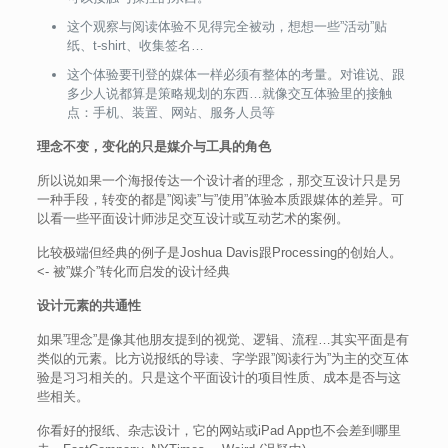
这个观察与阅读体验不见得完全被动，想想一些”活动”贴
纸、t-shirt、收集签名…
这个体验要刊登的媒体一样必须有整体的考量。对谁说、跟
多少人说都算是策略规划的东西…就像交互体验里的接触
点：手机、装置、网站、服务人员等
理念不变，变化的只是媒介与工具的角色
所以说如果一个海报传达一个设计者的理念，那交互设计只是另
一种手段，转变的都是”阅读”与”使用”体验本质跟媒体的差异。可
以看一些平面设计师涉足交互设计或互动艺术的案例。
比较极端但经典的例子是Joshua Davis跟Processing的创始人。
<- 被”媒介”转化而启发的设计经典
设计元素的共通性
如果”理念”是像其他朋友提到的视觉、逻辑、流程…其实平面是有
类似的元素。比方说报纸的导读、字学跟”阅读行为”为主的交互体
验是习习相关的。只是这个平面设计的项目性质、成本是否与这
些相关。
你看好的报纸、杂志设计，它的网站或iPad App也不会差到哪里