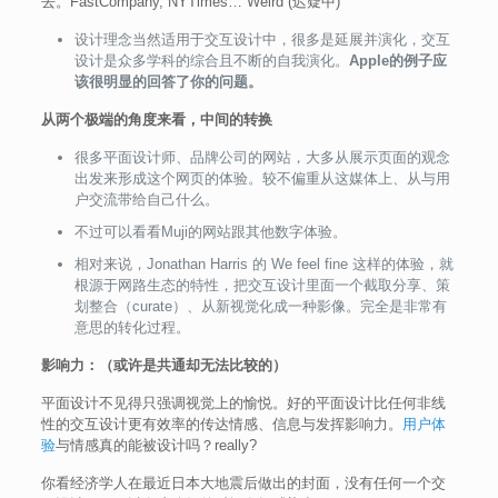
去。FastCompany, NYTimes… Weird (迟疑中)
设计理念当然适用于交互设计中，很多是延展并演化，交互
设计是众多学科的综合且不断的自我演化。
Apple的例子应
该很明显的回答了你的问题。
从两个极端的角度来看，中间的转换
很多平面设计师、品牌公司的网站，大多从展示页面的观念
出发来形成这个网页的体验。较不偏重从这媒体上、从与用
户交流带给自己什么。
不过可以看看Muji的网站跟其他数字体验。
相对来说，Jonathan Harris 的 We feel fine 这样的体验，就
根源于网路生态的特性，把交互设计里面一个截取分享、策
划整合（curate）、从新视觉化成一种影像。完全是非常有
意思的转化过程。
影响力：（或许是共通却无法比较的）
平面设计不见得只强调视觉上的愉悦。好的平面设计比任何非线
性的交互设计更有效率的传达情感、信息与发挥影响力。
用户体
验
与情感真的能被设计吗？really?
你看经济学人在最近日本大地震后做出的封面，没有任何一个交