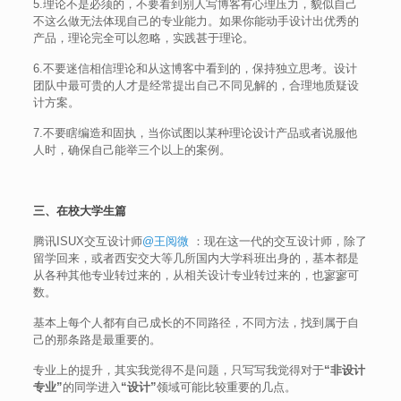
5.理论不是必须的，不要看到别人写博客有心理压力，貌似自己
不这么做无法体现自己的专业能力。如果你能动手设计出优秀的
产品，理论完全可以忽略，实践甚于理论。
6.不要迷信相信理论和从这博客中看到的，保持独立思考。设计
团队中最可贵的人才是经常提出自己不同见解的，合理地质疑设
计方案。
7.不要瞎编造和固执，当你试图以某种理论设计产品或者说服他
人时，确保自己能举三个以上的案例。
三、在校大学生篇
腾讯ISUX交互设计师
@王阅微
：现在这一代的交互设计师，除了
留学回来，或者西安交大等几所国内大学科班出身的，基本都是
从各种其他专业转过来的，从相关设计专业转过来的，也寥寥可
数。
基本上每个人都有自己成长的不同路径，不同方法，找到属于自
己的那条路是最重要的。
专业上的提升，其实我觉得不是问题，只写写我觉得对于
“非设计
专业”
的同学进入
“设计”
领域可能比较重要的几点。