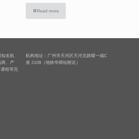
Read more
训知名机
机构地址：广州市天河区天河北路曜一城C
电商、产
座 2108（地铁华师站附近）
习课程等完